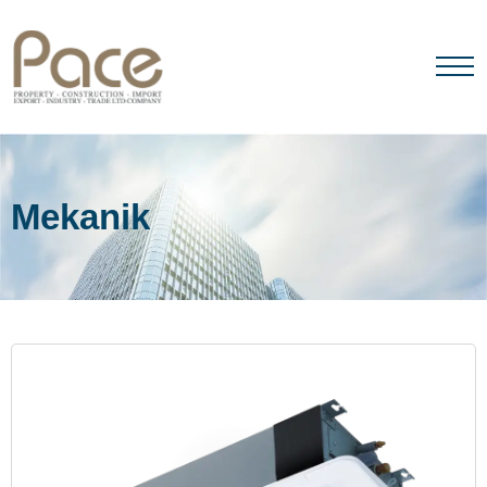
ANA SAYFA
HAKKIMIZDA
Mekanik
ÜRÜNLER
MARKALARIMIZ
İLETIŞIM