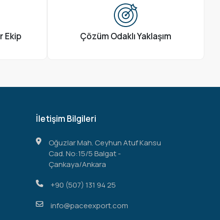
r Ekip
Çözüm Odaklı Yaklaşım
İletişim Bilgileri
Oğuzlar Mah. Ceyhun Atuf Kansu
Cad. No:15/5 Balgat -
Çankaya/Ankara
+90 (507) 131 94 25
info@paceexport.com