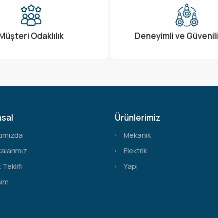
Müşteri Odaklılık
Deneyimli ve Güvenili
sal
Ürünlerimiz
kımızda
Mekanik
alarımız
Elektrik
 Teklifi
Yapı
şim