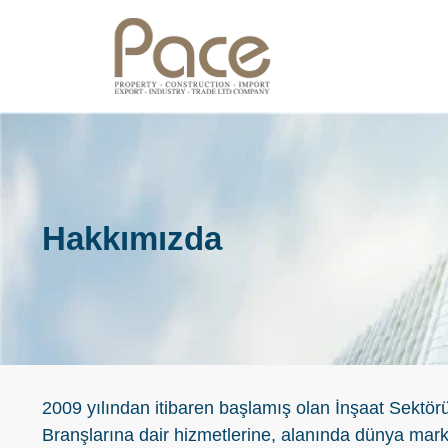
ANA SAYFA
HAKKIMIZDA
Hakkımızda
ÜRÜNLER
MARKALARIMIZ
İLETIŞIM
2009 yılından itibaren başlamış olan İnşaat Sektörü
Branşlarına dair hizmetlerine, alanında dünya marka