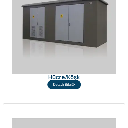
Hücre/Köşk
Detaylı Bilgi