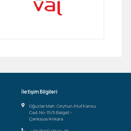
İletişim Bilgileri
Oğuzlar Mah. Ceyhun Atuf Kansu
Cad. No:15/5 Balgat -
Çankaya/Ankara