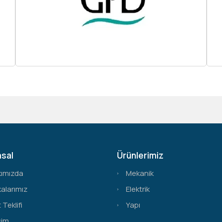
sal
Ürünlerimiz
kımızda
Mekanik
alarımız
Elektrik
 Teklifi
Yapı
şim