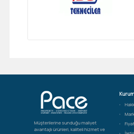
Kurum
Hak
Mark
Müşterilerine sunduğu maliyet
Fiyat
avantajlı ürünleri, kaliteli hizmet ve
İleti