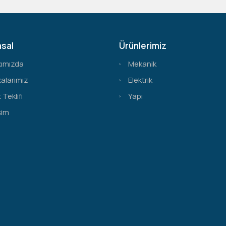
sal
Ürünlerimiz
kımızda
Mekanik
alarımız
Elektrik
 Teklifi
Yapı
şim