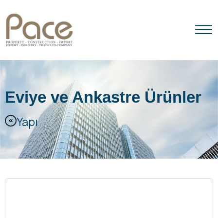
ANA SAYFA
HAKKIMIZDA
Eviye ve Ankastre Ürünler
ÜRÜNLER
Yapı
MARKALARIMIZ
İLETIŞIM