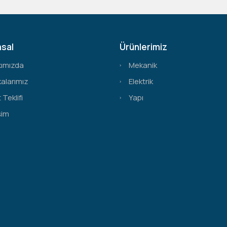
sal
Ürünlerimiz
kımızda
Mekanik
alarımız
Elektrik
 Teklifi
Yapı
şim