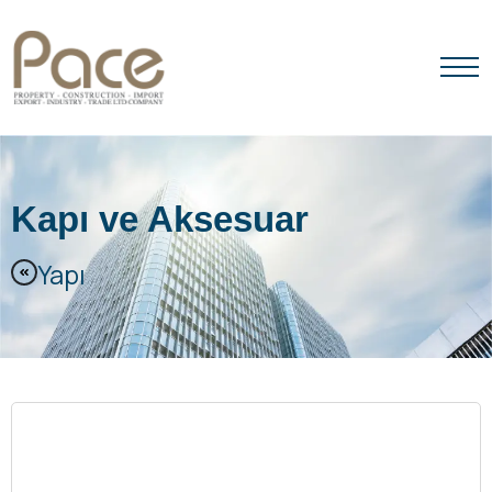
ANA SAYFA
HAKKIMIZDA
Kapı ve Aksesuar
ÜRÜNLER
Yapı
MARKALARIMIZ
İLETIŞIM