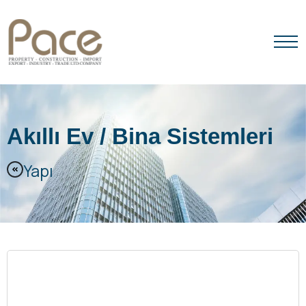
ANA SAYFA
HAKKIMIZDA
Akıllı Ev / Bina Sistemleri
ÜRÜNLER
Yapı
MARKALARIMIZ
İLETIŞIM