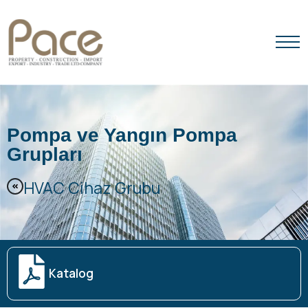
ANA SAYFA
HAKKIMIZDA
Pompa ve Yangın Pompa
Grupları
ÜRÜNLER
HVAC Cihaz Grubu
MARKALARIMIZ
İLETIŞIM
Katalog