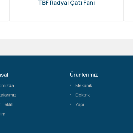
TBF Radyal Çatı Fanı
sal
Ürünlerimiz
kımızda
Mekanik
alarımız
Elektrik
 Teklifi
Yapı
şim