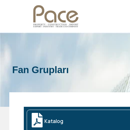
ANA SAYFA
HAKKIMIZDA
Fan Grupları
ÜRÜNLER
MARKALARIMIZ
İLETIŞIM
Katalog