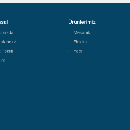
sal
Ürünlerimiz
kımızda
Mekanik
alarımız
Elektrik
 Teklifi
Yapı
şim